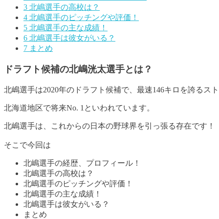
3
北嶋選手の高校は？
4
北嶋選手のピッチングや評価！
5
北嶋選手の主な成績！
6
北嶋選手は彼女がいる？
7
まとめ
ドラフト候補の北嶋洸太選手とは？
北嶋選手は2020年のドラフト候補で、最速146キロを誇る
北海道地区で将来No. 1といわれています
。
北嶋選手は、これからの日本の野球界を引っ張る存在です！
そこで今回は
北嶋選手の経歴、プロフィール！
北嶋選手の高校は？
北嶋選手のピッチングや評価！
北嶋選手の主な成績！
北嶋選手は彼女がいる？
まとめ