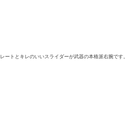
ストレートとキレのいいスライダーが武器の本格派右腕です
。