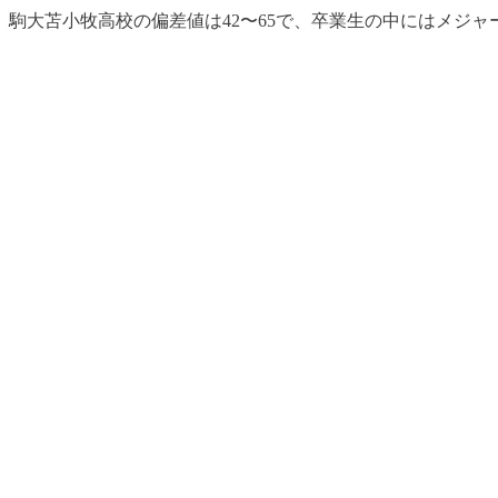
駒大苫小牧高校の偏差値は42〜65で、卒業生の中にはメジ