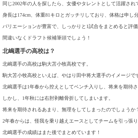
同じ2002年の人を探したら、女優やタレントとして活躍さ
身長は174cm、体重81キロとガッチリしており、体格は申し
バリエーションが豊富で、しっかりと1試合をまとめると評
間違いなくドラフト候補筆頭でしょう！
北嶋選手の高校は？
北嶋選手の高校は駒大苫小牧高校です
。
駒大苫小牧高校といえば、やはり田中将大選手のイメージで
北嶋選手は1年春から控えとしてベンチ入りし、将来を期待
しかし、1年秋には右肘剥離骨折してしまいます。
将来を期待されるあまり、無理をしてしまったのでしょうか
2年春からは、怪我を乗り越えエースとしてチームを引っ張
北嶋選手の成績はまた後でまとめています！