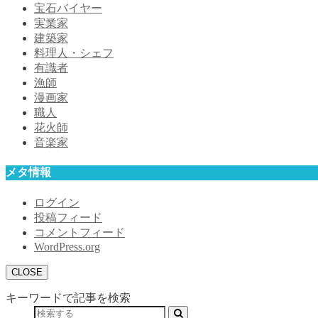
宝石バイヤー
実業家
建築家
料理人・シェフ
有識者
漁師
漫画家
職人
花火師
音楽家
メタ情報
ログイン
投稿フィード
コメントフィード
WordPress.org
CLOSE
キーワードで記事を検索