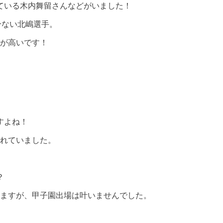
れている木内舞留さんなどがいました！
分ない北嶋選手。
価が高いです！
すよね！
されていました
。
？
りますが、甲子園出場は叶いませんでした
。