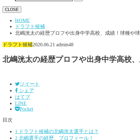
CLOSE
HOME
ドラフト候補
北嶋洸太の経歴プロフや出身中学高校、成績！球種や球
ドラフト候補
2020.06.21
admin48
北嶋洸太の経歴プロフや出身中学高校、
ツイート
シェア
はてブ
LINE
Pocket
目次
1
ドラフト候補の北嶋洸太選手とは？
2
北嶋選手の経歴、プロフィール！