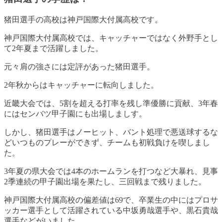
猪田選手の高校は神戸国際大付属高校です
。
神戸国際大付属高校では、キャッチャーではなく外野手とし
て2年夏まで活躍しました。
元々肩の強さには定評があった猪田選手。
2年秋からはキャッチャーに転向しました。
近畿大会では、5割を超える打率を残し準優勝に貢献、3年春
にはセンバツ甲子園にも出場しましす。
しかし、猪田選手はノーヒット、バント処理で悪送球するな
どいつものプレーができず、チームも初戦負けを喫しまし
た。
3年夏の県大会では4本のホームランを打つなど大暴れ、見事
2季連続の甲子園出場を果たし、三回戦まで残りました
。
神戸国際大付属高校の偏差値は69で、卒業生の中にはプロサ
ッカー選手として活躍されている中坂勇哉選手や、黒石貴哉
選手などがいました。