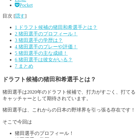
Pocket
目次
[
隠す
]
1
ドラフト候補の猪田和希選手とは？
2
猪田選手のプロフィール！
3
猪田選手の学歴は？
4
猪田選手のプレーや評価！
5
猪田選手の主な成績！
6
猪田選手は彼女がいる？
7
まとめ
ドラフト候補の猪田和希選手とは？
猪田選手は2020年のドラフト候補で、打力がすごく、打てる
キャッチャーとして期待されています
。
猪田選手は、これからの日本の野球界を引っ張る存在です！
そこで今回は
猪田選手のプロフィール！