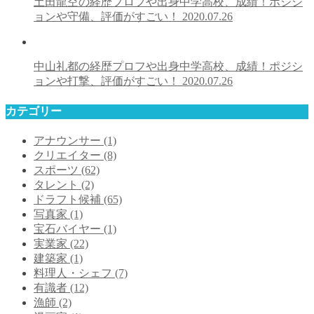
土田龍空の経歴プロフや出身中学高校、成績！ポジシ
ョンや守備、評価がすごい！
2020.07.26
中山礼都の経歴プロフや出身中学高校、成績！ポジシ
ョンや打撃、評価がすごい！
2020.07.26
カテゴリー
アナウンサー
(1)
クリエイター
(8)
スポーツ
(62)
タレント
(2)
ドラフト候補
(65)
写真家
(1)
宝石バイヤー
(1)
実業家
(22)
建築家
(1)
料理人・シェフ
(7)
有識者
(12)
漁師
(2)