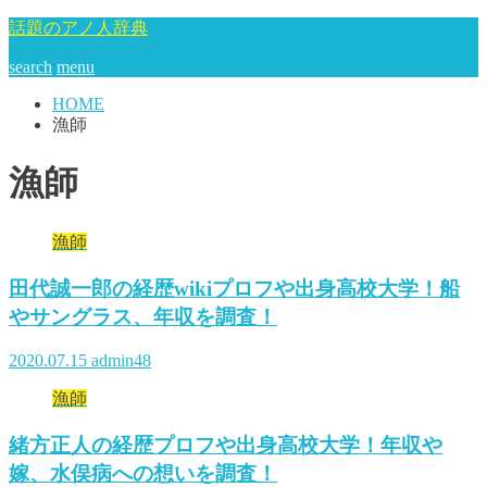
話題のアノ人辞典
search
menu
HOME
漁師
漁師
漁師
田代誠一郎の経歴wikiプロフや出身高校大学！船
やサングラス、年収を調査！
2020.07.15
admin48
漁師
緒方正人の経歴プロフや出身高校大学！年収や
嫁、水俣病への想いを調査！