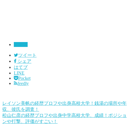
実業家
ツイート
シェア
はてブ
LINE
Pocket
feedly
レイソン美帆の経歴プロフや出身高校大学！銭湯の場所や年
収、彼氏を調査！
松山仁彦の経歴プロフや出身中学高校大学、成績！ポジショ
ンや打撃、評価がすごい！