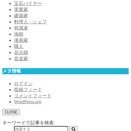
宝石バイヤー
実業家
建築家
料理人・シェフ
有識者
漁師
漫画家
職人
花火師
音楽家
メタ情報
ログイン
投稿フィード
コメントフィード
WordPress.org
CLOSE
キーワードで記事を検索