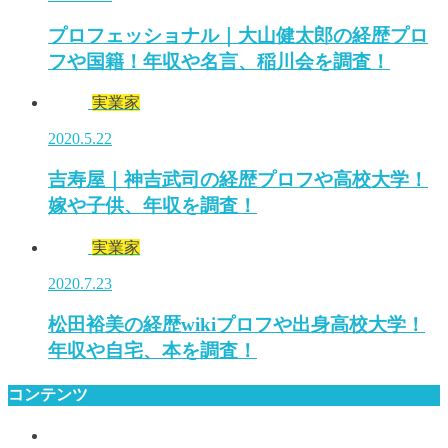
プロフェッショナル｜大山健太郎の経歴プロ
フや国籍！年収や名言、稲川会を調査！
実業家
2020.5.22
吉寿屋｜神吉武司の経歴プロフや高校大学！
嫁や子供、年収を調査！
実業家
2020.7.23
松田裕美の経歴wikiプロフや出身高校大学！
年収や自宅、本を調査！
コンテンツ