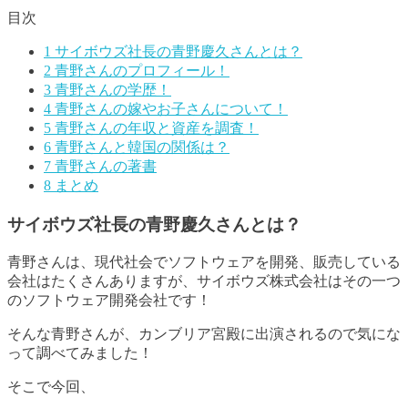
目次
1
サイボウズ社長の青野慶久さんとは？
2
青野さんのプロフィール！
3
青野さんの学歴！
4
青野さんの嫁やお子さんについて！
5
青野さんの年収と資産を調査！
6
青野さんと韓国の関係は？
7
青野さんの著書
8
まとめ
サイボウズ社長の青野慶久さんとは？
青野さんは、現代社会でソフトウェアを開発、販売している
会社はたくさんありますが、サイボウズ株式会社はその一つ
のソフトウェア開発会社です！
そんな青野さんが、カンブリア宮殿に出演されるので気にな
って調べてみました！
そこで今回、