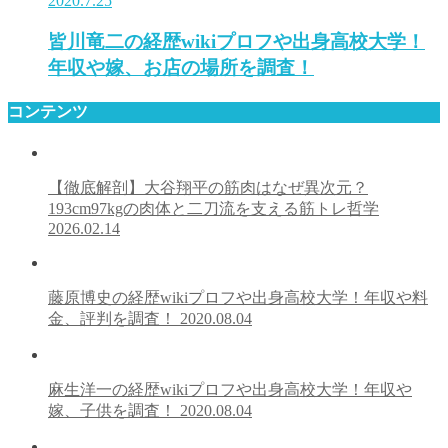
2020.7.25
皆川竜二の経歴wikiプロフや出身高校大学！
年収や嫁、お店の場所を調査！
コンテンツ
【徹底解剖】大谷翔平の筋肉はなぜ異次元？
193cm97kgの肉体と二刀流を支える筋トレ哲学
2026.02.14
藤原博史の経歴wikiプロフや出身高校大学！年収や料
金、評判を調査！
2020.08.04
麻生洋一の経歴wikiプロフや出身高校大学！年収や
嫁、子供を調査！
2020.08.04