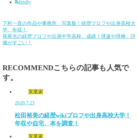
feedly
下村一喜の作品や事務所、写真集！経歴プロフや出身高校大
学、年収！
長尾光の経歴プロフや出身中学高校、成績！球速や球種、評
価がすごい！
RECOMMEND
こちらの記事も人気で
す。
実業家
2020.7.23
松田裕美の経歴wikiプロフや出身高校大学！
年収や自宅、本を調査！
実業家