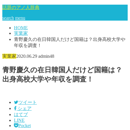
話題のアノ人辞典
search
menu
HOME
実業家
青野慶久の在日韓国人だけど国籍は？出身高校大学や
年収を調査！
実業家
2020.06.29
admin48
青野慶久の在日韓国人だけど国籍は？
出身高校大学や年収を調査！
ツイート
シェア
はてブ
LINE
Pocket