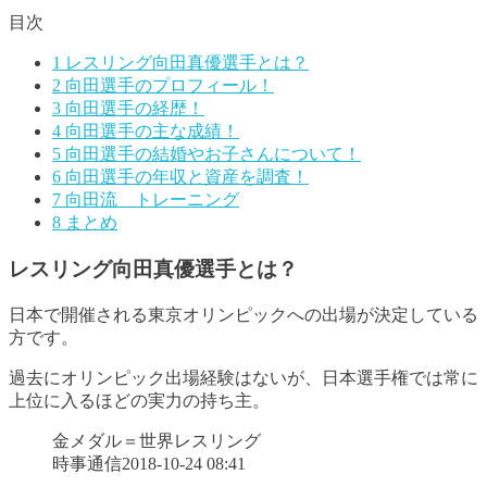
目次
1
レスリング向田真優選手とは？
2
向田選手のプロフィール！
3
向田選手の経歴！
4
向田選手の主な成績！
5
向田選手の結婚やお子さんについて！
6
向田選手の年収と資産を調査！
7
向田流 トレーニング
8
まとめ
レスリング向田真優選手とは？
日本で開催される東京オリンピックへの出場が決定している
方です。
過去にオリンピック出場経験はないが、日本選手権では常に
上位に入るほどの実力の持ち主。
金メダル＝世界レスリング
時事通信2018-10-24 08:41