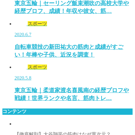
東京五輪｜セーリング飯束潮吹の高校大学や
経歴プロフ、成績！年収や彼女、筋…
スポーツ
2020.6.7
自転車競技の新田祐大の筋肉と成績がすご
い！年棒や子供、近況を調査！
スポーツ
2020.5.8
東京五輪｜柔道家渡名喜風南の経歴プロフや
戦績！世界ランクや名言、筋肉トレ…
コンテンツ
【徹底解剖】大谷翔平の筋肉はなぜ異次元？