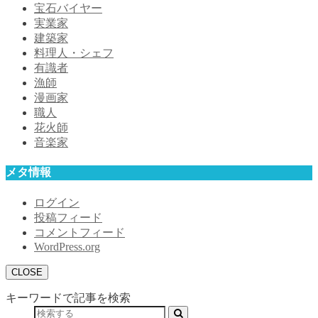
宝石バイヤー
実業家
建築家
料理人・シェフ
有識者
漁師
漫画家
職人
花火師
音楽家
メタ情報
ログイン
投稿フィード
コメントフィード
WordPress.org
CLOSE
キーワードで記事を検索