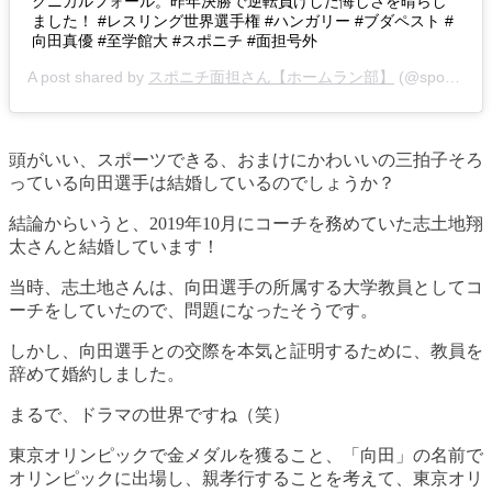
クニカルフォール。昨年決勝で逆転負けした悔しさを晴らし
ました！‬ ‪#レスリング世界選手権 #ハンガリー #ブダペスト‬ ‪#
向田真優 #至学館大‬ ‪#スポニチ #面担号外‬
A post shared by
スポニチ面担さん【ホームラン部】
(@sponichi_editor) on
頭がいい、スポーツできる、おまけにかわいいの三拍子そろ
っている向田選手は結婚しているのでしょうか？
結論からいうと、
2019年10月にコーチを務めていた志土地翔
太さんと結婚しています！
当時、志土地さんは、向田選手の所属する大学教員としてコ
ーチをしていたので、問題になったそうです。
しかし、向田選手との交際を本気と証明するために、教員を
辞めて婚約しました。
まるで、ドラマの世界ですね（笑）
東京オリンピックで金メダルを獲ること、「向田」の名前で
オリンピックに出場し、親孝行することを考えて、東京オリ