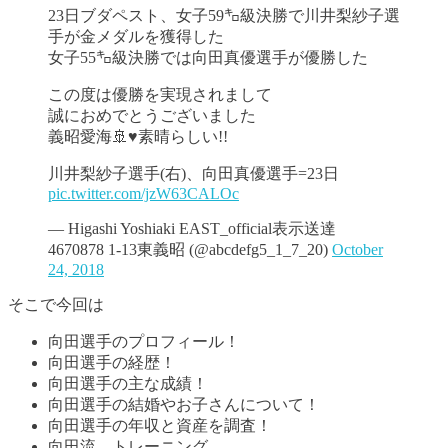
23日ブダペスト、女子59㌔級決勝で川井梨紗子選
手が金メダルを獲得した
女子55㌔級決勝では向田真優選手が優勝した
この度は優勝を実現されまして
誠におめでとうございました
義昭愛海🚢♥素晴らしい!!
川井梨紗子選手(右)、向田真優選手=23日
pic.twitter.com/jzW63CALOc
— Higashi Yoshiaki EAST_official表示送達
4670878 1-13東義昭 (@abcdefg5_1_7_20)
October
24, 2018
そこで今回は
向田選手のプロフィール！
向田選手の経歴！
向田選手の主な成績！
向田選手の結婚やお子さんについて！
向田選手の年収と資産を調査！
向田流 トレーニング