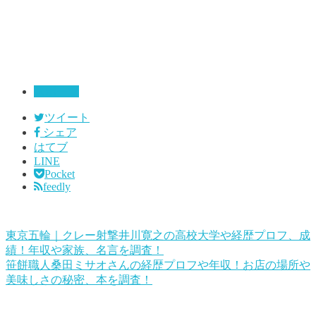
スポーツ
ツイート
シェア
はてブ
LINE
Pocket
feedly
東京五輪｜クレー射撃井川寛之の高校大学や経歴プロフ、成
績！年収や家族、名言を調査！
笹餅職人桑田ミサオさんの経歴プロフや年収！お店の場所や
美味しさの秘密、本を調査！