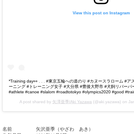
View this post on Instagram
*Training day👀 . . . #東京五輪への道のり #カヌースラローム
ーニング #トレーニング女子 #大分県 #豊後大野市 #犬飼リバーパ
#athlete #canoe #slalom #roadtotokyo #olympics2020 #good #tra
A post shared by
矢澤亜季/Aki Yazawa
(@aki.yazawa) on
Ja
名前 矢沢亜季（やざわ あき）