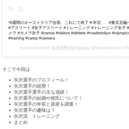
*6週間のオーストラリア合宿、これにて終了👊🌸👏 . . . #東京
#アスリート #女子アスリート #トレーニング #トレーニング女子 
メラ #カメラ女子 #canoe #slalom #athlete #roadtotokyo #olympics2
#training #camp #camera
A post shared by
矢澤亜季/Aki Yazawa
(@aki.yazawa) on
Ma
そこで今回は
矢沢選手のプロフィール！
矢沢選手の経歴！
矢沢選手選手の主な成績！
矢沢選手の結婚や彼氏について！
矢沢選手の年収と資産を調査！
矢沢選手の趣味は？
矢沢流 トレーニング
まとめ