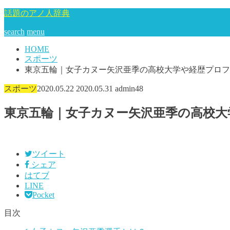
話題のアノ人辞典
search
menu
HOME
スポーツ
東京五輪｜女子カヌー矢沢亜季の高校大学や経歴プロフ
スポーツ
2020.05.22
2020.05.31
admin48
東京五輪｜女子カヌー矢沢亜季の高校大
ツイート
シェア
はてブ
LINE
Pocket
目次