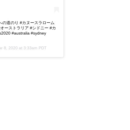
五輪への道のり #カヌースラローム
#オーストラリア #シドニー #カ
020 #australia #sydney
r 8, 2020 at 3:33am PDT