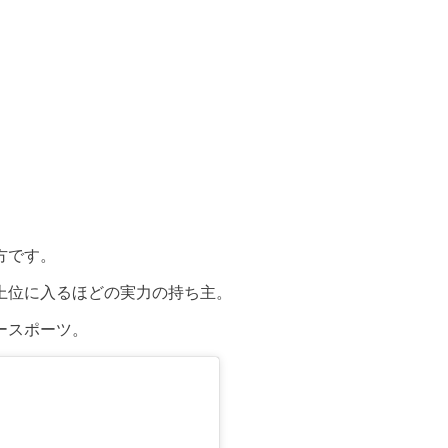
方です。
上位に入るほどの実力の持ち主
。
ースポーツ。