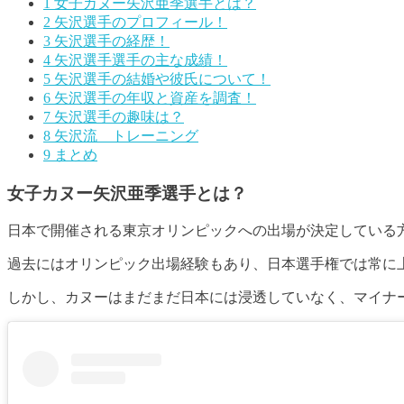
1
女子カヌー矢沢亜季選手とは？
2
矢沢選手のプロフィール！
3
矢沢選手の経歴！
4
矢沢選手選手の主な成績！
5
矢沢選手の結婚や彼氏について！
6
矢沢選手の年収と資産を調査！
7
矢沢選手の趣味は？
8
矢沢流 トレーニング
9
まとめ
女子カヌー矢沢亜季選手とは？
日本で開催される東京オリンピックへの出場が決定している
過去にはオリンピック出場経験もあり、日本選手権では常に
しかし、カヌーはまだまだ日本には浸透していなく、マイナ