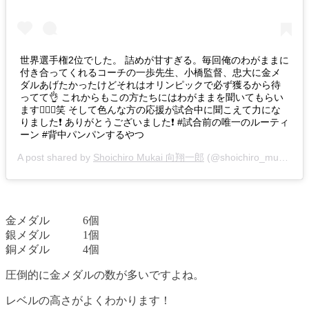
世界選手権2位でした。 詰めが甘すぎる。毎回俺のわがままに
付き合ってくれるコーチの一歩先生、小橋監督、忠大に金メ
ダルあげたかったけどそれはオリンピックで必ず獲るから待
ってて👌 これからもこの方たちにはわがままを聞いてもらい
ます🙇🏻‍♂️笑 そして色んな方の応援が試合中に聞こえて力にな
りました❗️ ありがとうございました❗️ #試合前の唯一のルーティ
ーン #背中パンパンするやつ
A post shared by
Shoichiro Mukai 向翔一郎
(@shoichiro_mukai) on
金メダル 6個
銀メダル 1個
銅メダル 4個
圧倒的に金メダルの数が多いですよね。
レベルの高さがよくわかります！