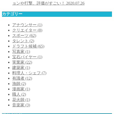
ョンや打撃、評価がすごい！
2020.07.26
カテゴリー
アナウンサー
(1)
クリエイター
(8)
スポーツ
(62)
タレント
(2)
ドラフト候補
(65)
写真家
(1)
宝石バイヤー
(1)
実業家
(22)
建築家
(1)
料理人・シェフ
(7)
有識者
(12)
漁師
(2)
漫画家
(1)
職人
(2)
花火師
(1)
音楽家
(3)