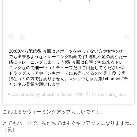
20:00から配信😘 今回はスポーツをやってない方や女性の方
でも出来るようなトレーニング動画です❗️ 運動不足のあなた一
緒にトレーニングしましょう❗️😘 今回は自宅でも出来るトレー
ニングなので細ーいゴムチューブだけご用意してください😊
ドラッグストアやドンキホーテにも売ってるので是非😋 ※卑
猥なゴムの方ではありません。 #ショウちゃん第1channel #チ
ャンネル登録お願いします
A post shared by
Shoichiro Mukai 向翔一郎
(@shoichiro_mukai) on
これはまだウォーミングアップらしいですよ。
とてもハードで、私たちではすぐギブアップになりますね…
（笑）