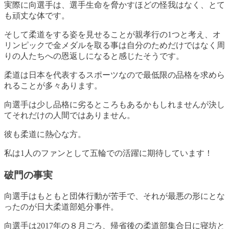
実際に向選手は、選手生命を脅かすほどの怪我はなく、とて
も頑丈な体です。
そして柔道をする姿を見せることが親孝行の1つと考え、オ
リンピックで金メダルを取る事は自分のためだけではなく周
りの人たちへの恩返しになると感じたそうです。
柔道は日本を代表するスポーツなので最低限の品格を求めら
れることが多々あります。
向選手は少し品格に劣るところもあるかもしれませんが決し
てそれだけの人間ではありません。
彼も柔道に熱心な方。
私は1人のファンとして五輪での活躍に期待しています！
破門の事実
向選手はもともと団体行動が苦手で、それが最悪の形にとな
ったのが日大柔道部処分事件
。
向選手は2017年の８月ごろ、帰省後の柔道部集合日に寝坊と