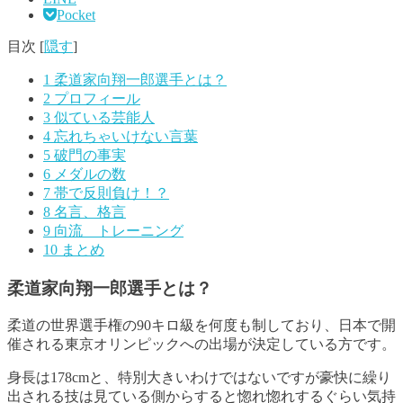
Pocket
目次
[
隠す
]
1
柔道家向翔一郎選手とは？
2
プロフィール
3
似ている芸能人
4
忘れちゃいけない言葉
5
破門の事実
6
メダルの数
7
帯で反則負け！？
8
名言、格言
9
向流 トレーニング
10
まとめ
柔道家向翔一郎選手とは？
柔道の世界選手権の90キロ級を何度も制しており、日本で開
催される東京オリンピックへの出場が決定している方です
。
身長は178cmと、特別大きいわけではないですが豪快に繰り
出される技は見ている側からすると惚れ惚れするぐらい気持