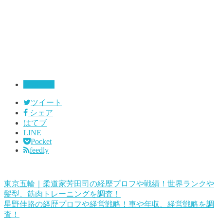
スポーツ
ツイート
シェア
はてブ
LINE
Pocket
feedly
東京五輪｜柔道家芳田司の経歴プロフや戦績！世界ランクや
髪型、筋肉トレーニングを調査！
星野佳路の経歴プロフや経営戦略！車や年収、経営戦略を調
査！