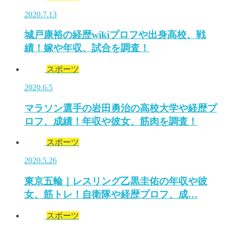
2020.7.13
城戸康裕の経歴wikiプロフや出身高校、戦
績！嫁や年収、試合を調査！
スポーツ
2020.6.5
マラソン選手の岩田勇治の高校大学や経歴プ
ロフ、成績！年収や彼女、筋肉を調査！
スポーツ
2020.5.26
東京五輪｜レスリング乙黒圭佑の年収や彼
女、筋トレ！自衛隊や経歴プロフ、成…
スポーツ