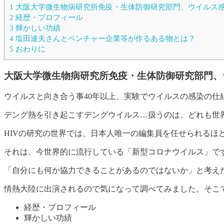
1
大阪大学微生物病研究所免疫・生体防御研究部門、ウイルス感
2
経歴・プロフィール
3
輝かしい功績
4
塩田達夫さんとベンチャー企業等が作るある物とは？
5
おわりに
大阪大学微生物病研究所免疫・生体防御研究部門、
ウイルスと向き合う事40年以上、実験でウイルスの感染の仕
デング熱を引き起こすデングウイルス…扱うのは、どれも世
HIVの研究の世界では、日本人唯一の編集員を任せられるほ
それは、今世界的に流行している「
新型コロナウイルス
」で
「自分にも何か協力できることがあるのではないか」と考え
情熱大陸に出演されるので気になって調べてみました。そこ
経歴・プロフィール
輝かしい功績