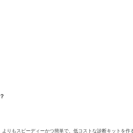
？
査」よりもスピーディーかつ簡単で、低コストな診断キット
を作