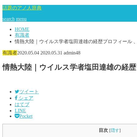
話題のアノ人辞典
search
menu
HOME
有識者
情熱大陸｜ウイルス学者塩田達雄の経歴プロフィール 
有識者
2020.05.04
2020.05.31
admin48
情熱大陸｜ウイルス学者塩田達雄の経歴
ツイート
シェア
はてブ
LINE
Pocket
目次
[
隠す
]