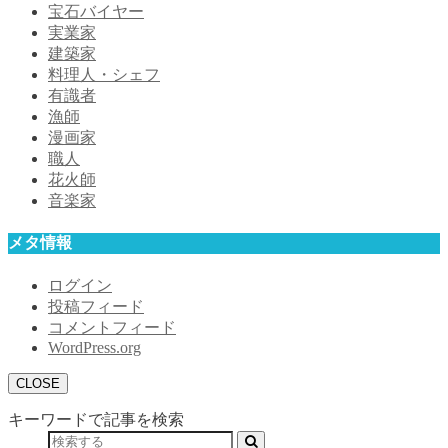
宝石バイヤー
実業家
建築家
料理人・シェフ
有識者
漁師
漫画家
職人
花火師
音楽家
メタ情報
ログイン
投稿フィード
コメントフィード
WordPress.org
CLOSE
キーワードで記事を検索