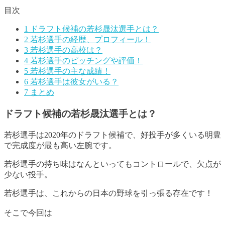
目次
1
ドラフト候補の若杉晟汰選手とは？
2
若杉選手の経歴、プロフィール！
3
若杉選手の高校は？
4
若杉選手のピッチングや評価！
5
若杉選手の主な成績！
6
若杉選手は彼女がいる？
7
まとめ
ドラフト候補の若杉晟汰選手とは？
若杉選手は2020年のドラフト候補で、好投手が多くいる明豊
で完成度が最も高い左腕です
。
若杉選手の持ち味はなんといってもコントロールで、欠点が
少ない投手。
若杉選手は、これからの日本の野球を引っ張る存在です！
そこで今回は