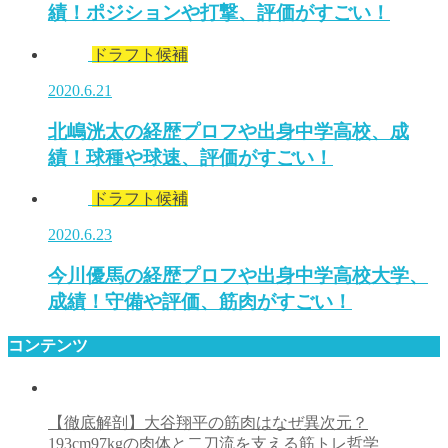
績！ポジションや打撃、評価がすごい！
ドラフト候補
2020.6.21
北嶋洸太の経歴プロフや出身中学高校、成
績！球種や球速、評価がすごい！
ドラフト候補
2020.6.23
今川優馬の経歴プロフや出身中学高校大学、
成績！守備や評価、筋肉がすごい！
コンテンツ
【徹底解剖】大谷翔平の筋肉はなぜ異次元？
193cm97kgの肉体と二刀流を支える筋トレ哲学