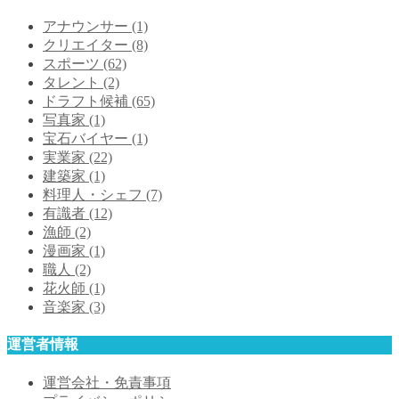
アナウンサー
(1)
クリエイター
(8)
スポーツ
(62)
タレント
(2)
ドラフト候補
(65)
写真家
(1)
宝石バイヤー
(1)
実業家
(22)
建築家
(1)
料理人・シェフ
(7)
有識者
(12)
漁師
(2)
漫画家
(1)
職人
(2)
花火師
(1)
音楽家
(3)
運営者情報
運営会社・免責事項