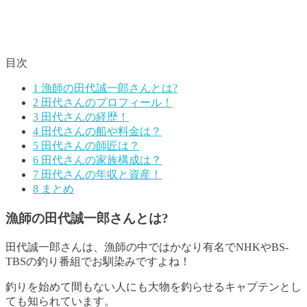
目次
1
漁師の田代誠一郎さんとは?
2
田代さんのプロフィール！
3
田代さんの経歴！
4
田代さんの船や料金は？
5
田代さんの師匠は？
6
田代さんの家族構成は？
7
田代さんの年収と資産！
8
まとめ
漁師の田代誠一郎さんとは?
田代誠一郎さんは、漁師の中ではかなり有名でNHKやBS-
TBSの釣り番組でお馴染みですよね！
釣りを始めて間もない人にも大物を釣らせるキャプテンとし
ても知られています
。