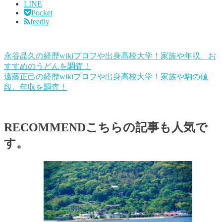
LINE
Pocket
feedly
永谷晶久の経歴wikiプロフや出身高校大学！家族や年収、お
すすめのうどんを調査！
遠藤正己の経歴wikiプロフや出身高校大学！家族や駒の値
段、年収を調査！
RECOMMEND
こちらの記事も人気で
す。