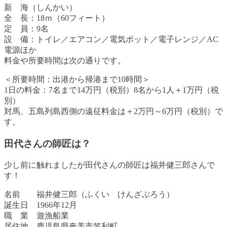
新 海（しんかい）
全 長：18ｍ（60フィート）
定 員：9名
設 備：トイレ／エアコン／電気ポット／電子レンジ／AC
電源ほか
料金や所要時間は次の通りです。
＜所要時間：出港から帰港まで10時間＞
1日の料金：7名まで14万円（税別）8名から1人＋1万円（税
別）
対馬、五島列島西側の遠征料金は＋2万円～6万円（税別）で
す。
田代さんの師匠は？
少し前に触れましたが田代さんの師匠は福井健三郎さんで
す！
名前 福井健三郎（ふくい けんざぶろう）
誕生日 1966年12月
職 業 遊漁船業
居住地 鹿児島県奄美市笠利町