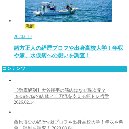
漁師
2020.6.17
緒方正人の経歴プロフや出身高校大学！年収
や嫁、水俣病への想いを調査！
コンテンツ
【徹底解剖】大谷翔平の筋肉はなぜ異次元？
193cm97kgの肉体と二刀流を支える筋トレ哲学
2026.02.14
藤原博史の経歴wikiプロフや出身高校大学！年収や料
金、評判を調査！
2020.08.04