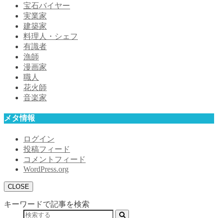
宝石バイヤー
実業家
建築家
料理人・シェフ
有識者
漁師
漫画家
職人
花火師
音楽家
メタ情報
ログイン
投稿フィード
コメントフィード
WordPress.org
CLOSE
キーワードで記事を検索