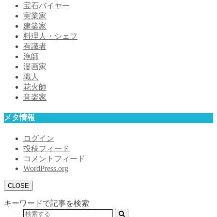
宝石バイヤー
実業家
建築家
料理人・シェフ
有識者
漁師
漫画家
職人
花火師
音楽家
メタ情報
ログイン
投稿フィード
コメントフィード
WordPress.org
CLOSE
キーワードで記事を検索