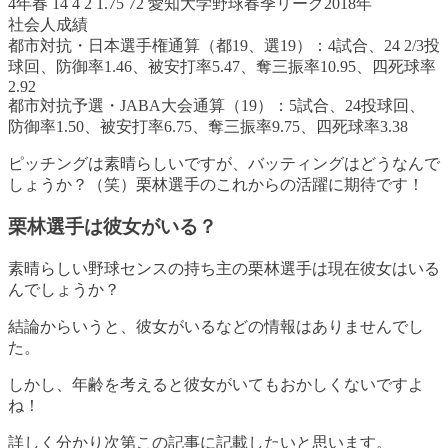
4年春 14 4 2 1.75 72 愛知大学野球春季リーグ2018年
社会人成績
都市対抗・日本選手権通算（都19、選19）：4試合、24 2/3投
球回、防御率1.46、被安打率5.47、奪三振率10.95、四死球率
2.92
都市対抗予選・JABA大会通算（19）：5試合、24投球回、
防御率1.50、被安打率6.75、奪三振率9.75、四死球率3.38
ピッチングは素晴らしいですが、バッティングはどうなんで
しょうか？（笑）栗林選手のこれからの活躍に期待です！
栗林選手は彼女がいる？
素晴らしい野球センスの持ち主の栗林選手は現在彼女はいる
んでしょうか？
結論からいうと、
彼女がいるなどの情報はありませんでし
た
。
しかし、年齢を考えると彼女がいてもおかしくないですよ
ね！
詳しく分かり次第この記事に記載したいと思います。